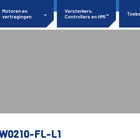
Motoren en
Versterkers,
Toeb
vertragingen
Controllers en HMI
W0210-FL-L1