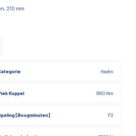
ten, 210 mm
Categorie
Haaks
Piek Koppel
1950 Nm
Speling [Boogminuten]
P2