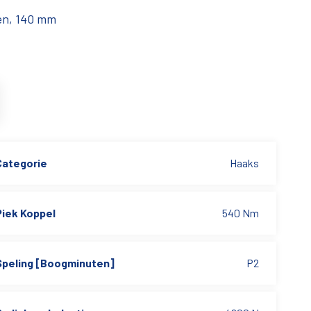
ten, 140 mm
Categorie
Haaks
Piek Koppel
540 Nm
Speling [Boogminuten]
P2