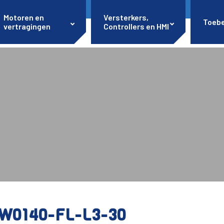
Motoren en
Versterkers,
Toeb
vertragingen
Controllers en HMI
W0140-FL-L3-30