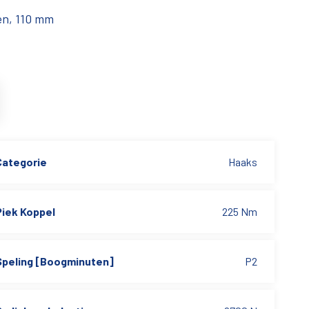
en, 110 mm
Categorie
Haaks
Piek Koppel
225 Nm
Speling [Boogminuten]
P2