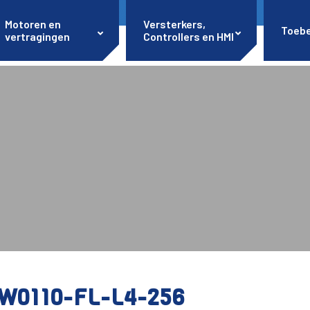
Motoren en
Versterkers,
Toeb
vertragingen
Controllers en HMI
W0110-FL-L4-256