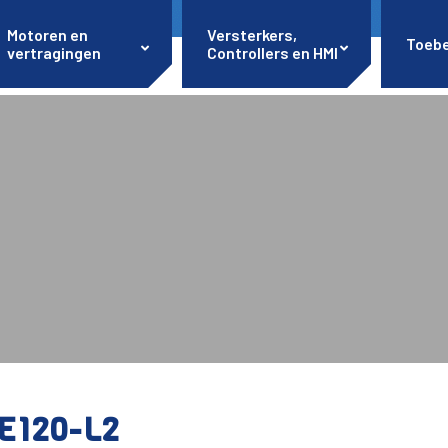
Motoren en
Versterkers,
Toeb
vertragingen
Controllers en HMI
E120-L2