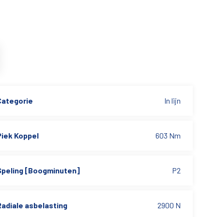
Categorie
In lijn
Piek Koppel
603 Nm
Speling [Boogminuten]
P2
Radiale asbelasting
2900 N