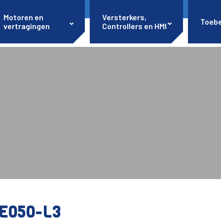
Motoren en
Versterkers,
Toeb
vertragingen
Controllers en HMI
E050-L3