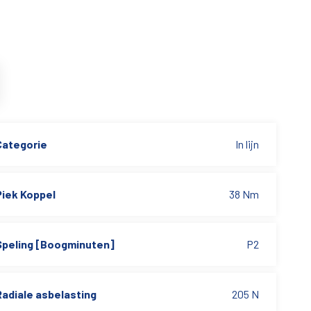
Categorie
In lijn
Piek Koppel
38 Nm
Speling [Boogminuten]
P2
Radiale asbelasting
205 N