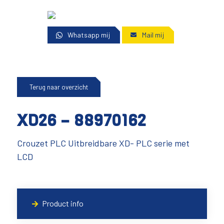
Whatsapp mij
Mail mij
Terug naar overzicht
XD26 – 88970162
Crouzet PLC Uitbreidbare XD- PLC serie met
LCD
Product info