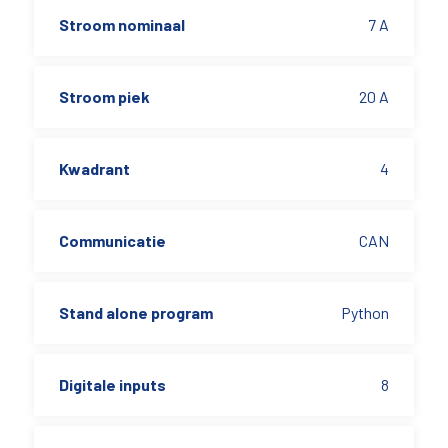
Stroom nominaal
7 A
Stroom piek
20 A
Kwadrant
4
Communicatie
CAN
Stand alone program
Python
Digitale inputs
8