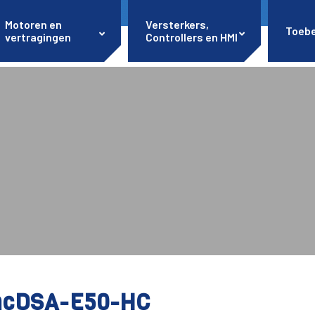
Motoren en
Versterkers,
Toeb
vertragingen
Controllers en HMI
cDSA-E50-HC