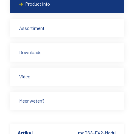
Product info
Assortiment
Downloads
Video
Meer weten?
Artikel
mcDSA-E42-Modul