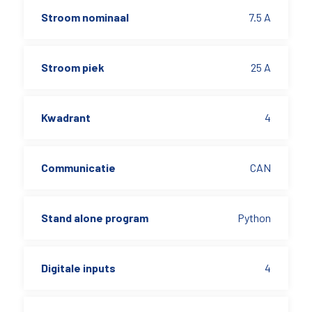
Stroom nominaal
7.5 A
Stroom piek
25 A
Kwadrant
4
Communicatie
CAN
Stand alone program
Python
Digitale inputs
4