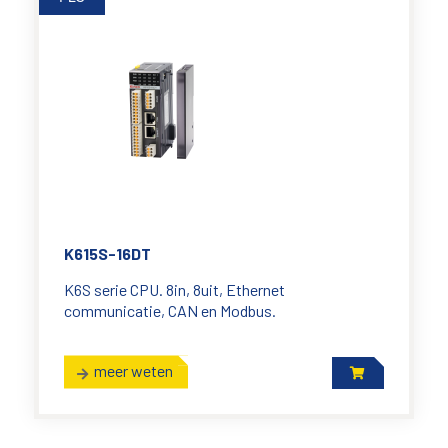
K615S-16DT
K6S serie CPU. 8in, 8uit, Ethernet
communicatie, CAN en Modbus.
meer weten