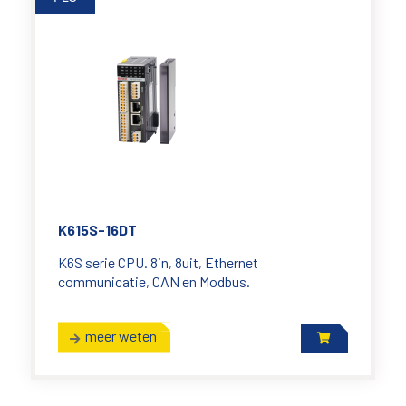
K615S-16DT
K6S serie CPU. 8in, 8uit, Ethernet
communicatie, CAN en Modbus.
meer weten