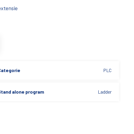
extensie
Categorie
PLC
Stand alone program
Ladder