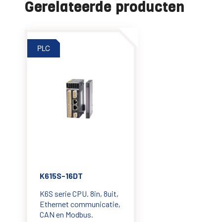
Gerelateerde producten
PLC
K615S-16DT
K6S serie CPU. 8in, 8uit,
Ethernet communicatie,
CAN en Modbus.