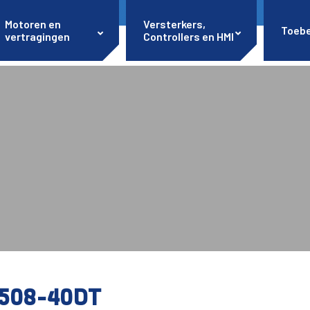
Motoren en
Versterkers,
Toeb
vertragingen
Controllers en HMI
508-40DT