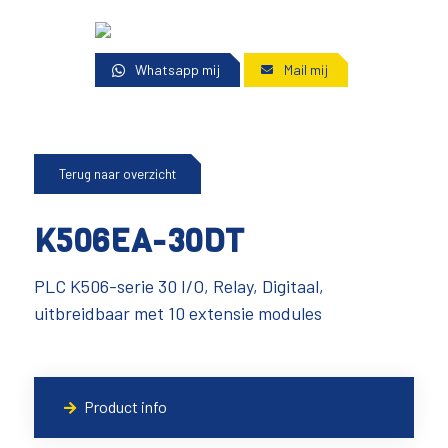
Whatsapp mij
Mail mij
Terug naar overzicht
K506EA-30DT
PLC K506-serie 30 I/O, Relay, Digitaal,
uitbreidbaar met 10 extensie modules
Product info