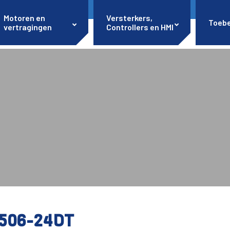
Motoren en
Versterkers,
Toeb
vertragingen
Controllers en HMI
506-24DT