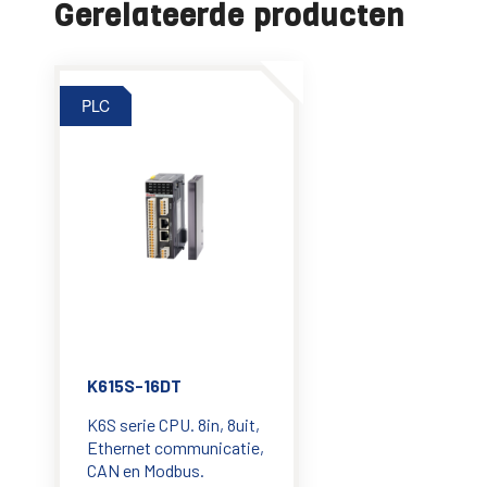
Gerelateerde producten
PLC
K615S-16DT
K6S serie CPU. 8in, 8uit,
Ethernet communicatie,
CAN en Modbus.