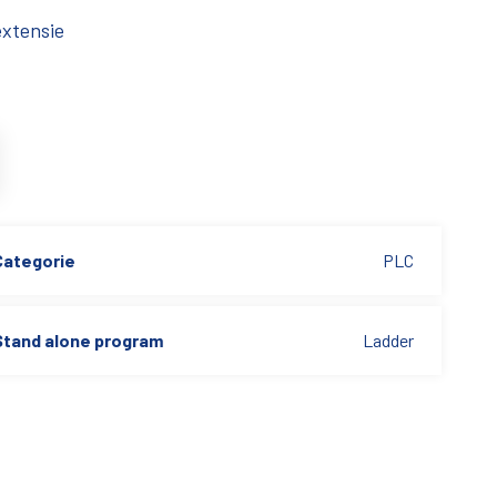
extensie
Categorie
PLC
Stand alone program
Ladder