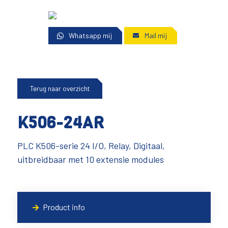
Whatsapp mij
Mail mij
Terug naar overzicht
K506-24AR
PLC K506-serie 24 I/O, Relay, Digitaal,
uitbreidbaar met 10 extensie modules
Product info