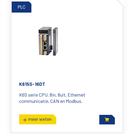
PLC
K615S-16DT
K6S serie CPU. 8in, 8uit, Ethernet
communicatie, CAN en Modbus.
meer weten