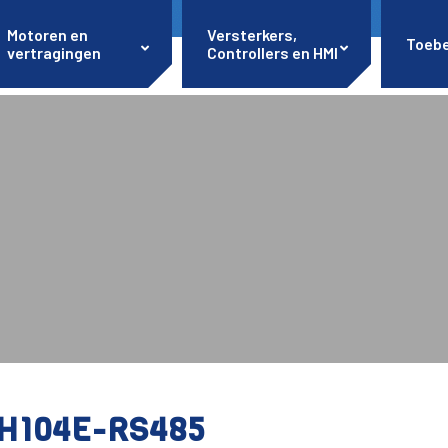
Motoren en
Versterkers,
Toeb
vertragingen
Controllers en HMI
H104E-RS485