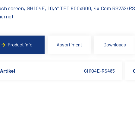
uch screen, GH104E, 10,4" TFT 800x600, 4x Com RS232/R
hernet
Product info
Assortiment
Downloads
Artikel
GH104E-RS485