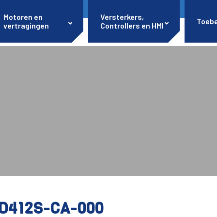
Motoren en
Versterkers,
Toeb
vertragingen
Controllers en HMI
D412S-CA-000