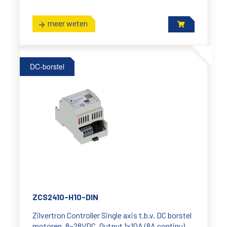
meer weten
DC-borstel
ZCS2410-H10-DIN
Zilvertron Controller Single axis t.b.v. DC borstel
motoren, 8~28VDC, Output 1x10A (8A continu),