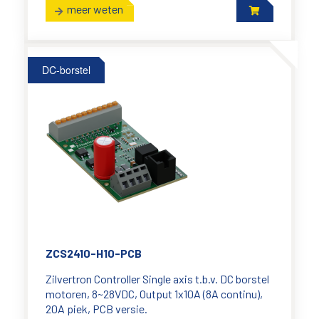
meer weten
DC-borstel
ZCS2410-H10-PCB
Zilvertron Controller Single axis t.b.v. DC borstel
motoren, 8~28VDC, Output 1x10A (8A continu),
20A piek, PCB versie.