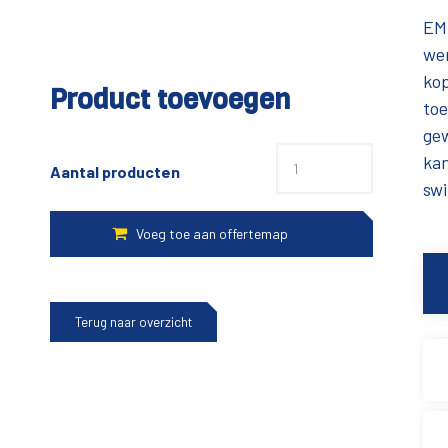
EM-
wer
kop
Product toevoegen
toe
ge
kan
Aantal producten
swi
Terug naar overzicht