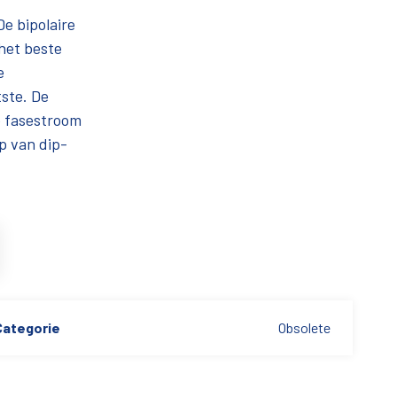
e bipolaire
het beste
e
tste. De
e fasestroom
p van dip-
Categorie
Obsolete