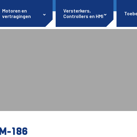
Motoren en
Versterkers,
Toeb
vertragingen
Controllers en HMI
M-186