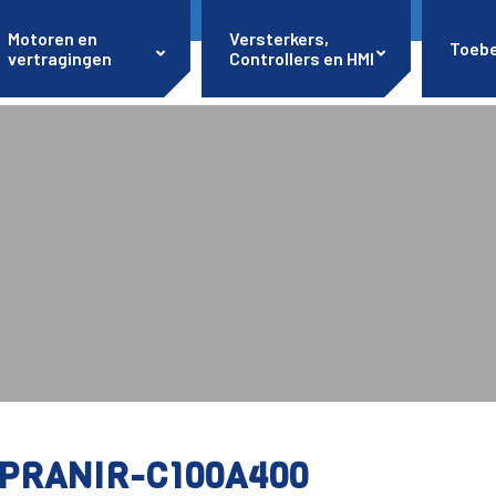
Motoren en
Versterkers,
Toeb
vertragingen
Controllers en HMI
PRANIR-C100A400