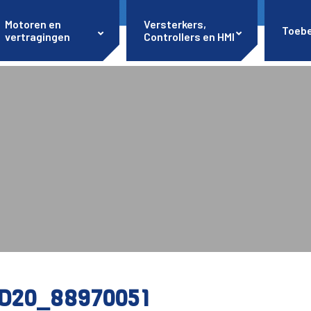
Motoren en
Versterkers,
Toeb
vertragingen
Controllers en HMI
D20_88970051