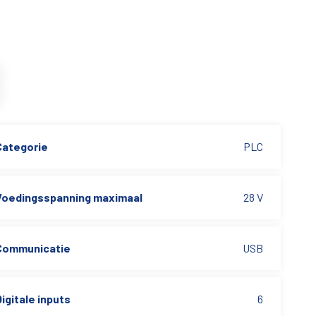
Categorie
PLC
Voedingsspanning maximaal
28 V
Communicatie
USB
igitale inputs
6