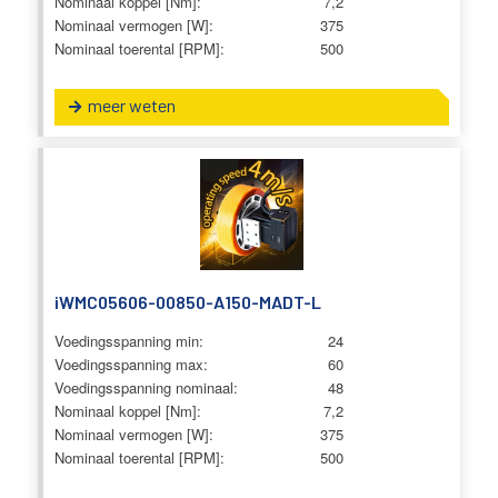
Nominaal koppel [Nm]:
7,2
Nominaal vermogen [W]:
375
Nominaal toerental [RPM]:
500
meer weten
iWMC05606-00850-A150-MADT-L
Voedingsspanning min:
24
Voedingsspanning max:
60
Voedingsspanning nominaal:
48
Nominaal koppel [Nm]:
7,2
Nominaal vermogen [W]:
375
Nominaal toerental [RPM]:
500