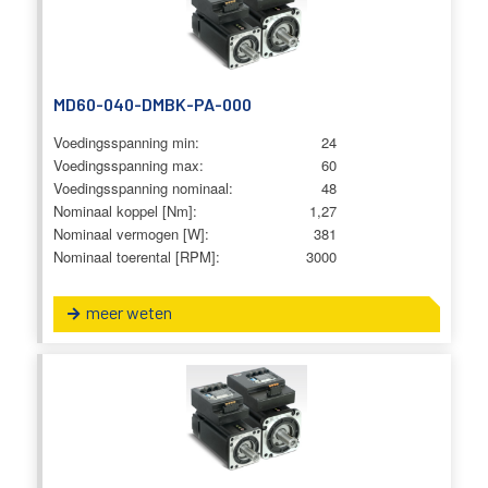
MD60-040-DMBK-PA-000
Voedingsspanning min:
24
Voedingsspanning max:
60
Voedingsspanning nominaal:
48
Nominaal koppel [Nm]:
1,27
Nominaal vermogen [W]:
381
Nominaal toerental [RPM]:
3000
meer weten