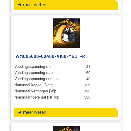
meer weten
iWMC05606-00450-A150-MBDT-R
Voedingsspanning min:
24
Voedingsspanning max:
60
Voedingsspanning nominaal:
48
Nominaal koppel [Nm]:
3,6
Nominaal vermogen [W]:
190
Nominaal toerental [RPM]:
500
meer weten