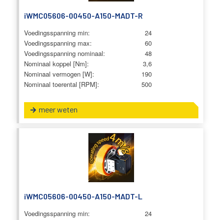
iWMC05606-00450-A150-MADT-R
Voedingsspanning min:
24
Voedingsspanning max:
60
Voedingsspanning nominaal:
48
Nominaal koppel [Nm]:
3,6
Nominaal vermogen [W]:
190
Nominaal toerental [RPM]:
500
meer weten
iWMC05606-00450-A150-MADT-L
Voedingsspanning min:
24