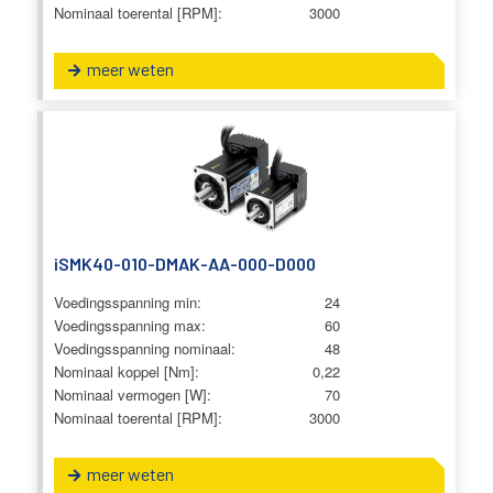
Nominaal toerental [RPM]:
3000
meer weten
iSMK40-010-DMAK-AA-000-D000
Voedingsspanning min:
24
Voedingsspanning max:
60
Voedingsspanning nominaal:
48
Nominaal koppel [Nm]:
0,22
Nominaal vermogen [W]:
70
Nominaal toerental [RPM]:
3000
meer weten