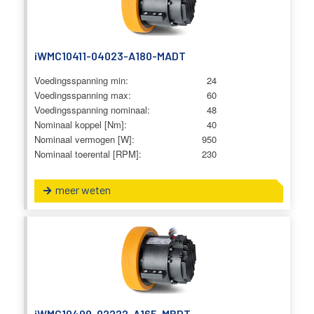
iWMC10411-04023-A180-MADT
Voedingsspanning min:
24
Voedingsspanning max:
60
Voedingsspanning nominaal:
48
Nominaal koppel [Nm]:
40
Nominaal vermogen [W]:
950
Nominaal toerental [RPM]:
230
meer weten
iWMC10409-02222-A165-MBDT