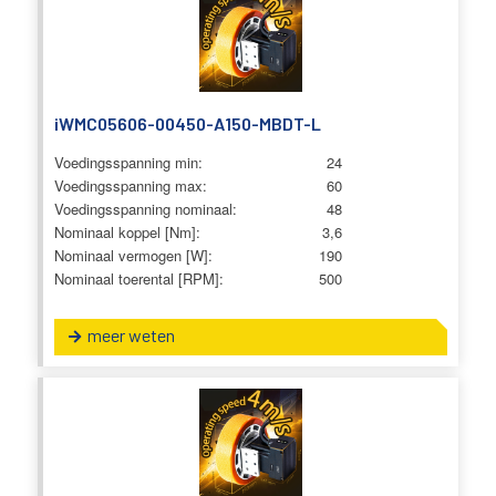
iWMC05606-00450-A150-MBDT-L
Voedingsspanning min:
24
Voedingsspanning max:
60
Voedingsspanning nominaal:
48
Nominaal koppel [Nm]:
3,6
Nominaal vermogen [W]:
190
Nominaal toerental [RPM]:
500
meer weten