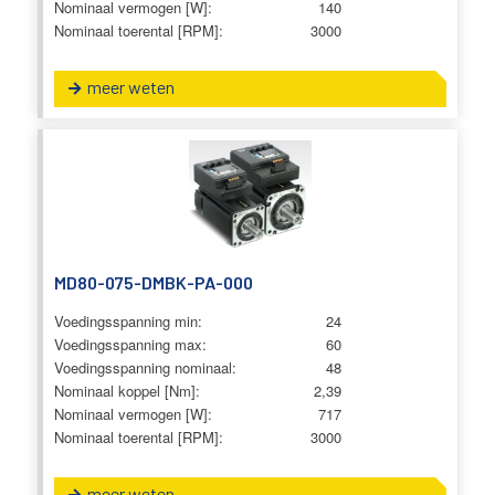
Nominaal vermogen [W]:
140
Nominaal toerental [RPM]:
3000
meer weten
MD80-075-DMBK-PA-000
Voedingsspanning min:
24
Voedingsspanning max:
60
Voedingsspanning nominaal:
48
Nominaal koppel [Nm]:
2,39
Nominaal vermogen [W]:
717
Nominaal toerental [RPM]:
3000
meer weten