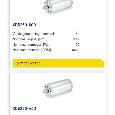
XD5260-60D
Voedingsspanning nominaal:
60
Nominaal koppel [Nm]:
0,17
Nominaal vermogen [W]:
59
Nominaal toerental [RPM]:
3450
meer weten
XD5260-40D