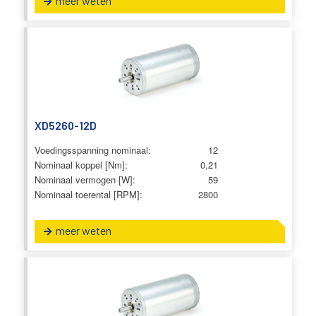
meer weten
XD5260-12D
Voedingsspanning nominaal:
12
Nominaal koppel [Nm]:
0,21
Nominaal vermogen [W]:
59
Nominaal toerental [RPM]:
2800
meer weten