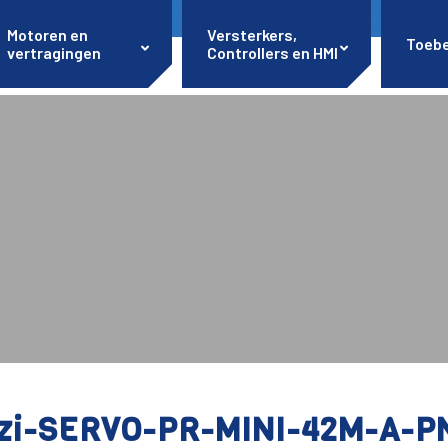
Motoren en
Versterkers,
Toeb
vertragingen
Controllers en HMI
zi-SERVO-PR-MINI-42M-A-P