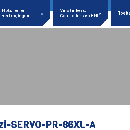
Motoren en
Versterkers,
Toeb
vertragingen
Controllers en HMI
zi-SERVO-PR-86XL-A