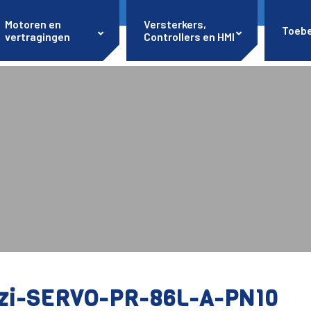
Motoren en
Versterkers,
Toeb
vertragingen
Controllers en HMI
zi-SERVO-PR-86L-A-PN10