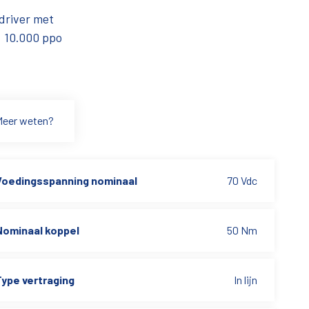
driver met
. 10.000 ppo
Meer weten?
Voedingsspanning nominaal
70 Vdc
Nominaal koppel
50 Nm
Type vertraging
In lijn