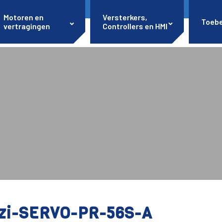
Motoren en
Versterkers,
Toeb
vertragingen
Controllers en HMI
zi-SERVO-PR-56S-A