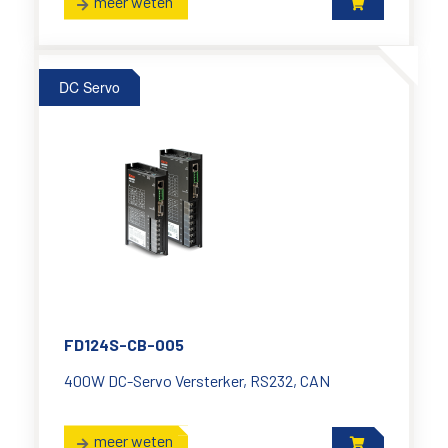
meer weten
DC Servo
FD124S-CB-005
400W DC-Servo Versterker, RS232, CAN
meer weten