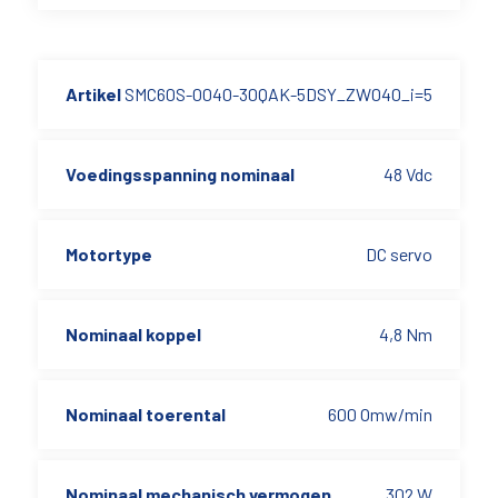
Artikel
SMC60S-0040-30QAK-5DSY_ZW040_i=5
Voedingsspanning nominaal
48 Vdc
Motortype
DC servo
Nominaal koppel
4,8 Nm
Nominaal toerental
600 Omw/min
Nominaal mechanisch vermogen
302 W