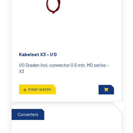
Kabelset X3 – I/O
I/O Draden incl. connector 0.5 mtr. MD series -
X3
meer weten
Converters