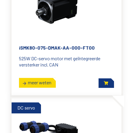
iSMK80-075-DMAK-AA-000-FT00
525W DC-servo motor met geïntegreerde
versterker incl. CAN
meer weten
DC servo