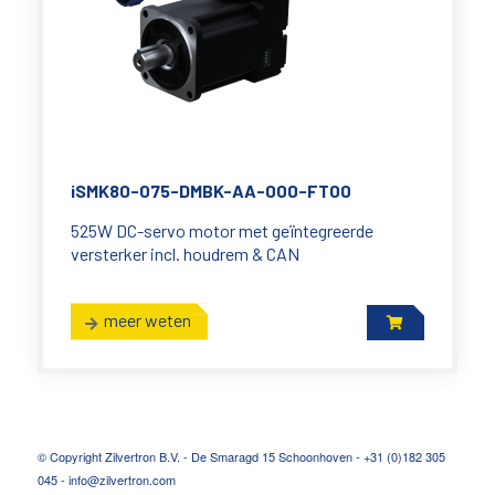
iSMK80-075-DMBK-AA-000-FT00
525W DC-servo motor met geïntegreerde
versterker incl. houdrem & CAN
meer weten
© Copyright Zilvertron B.V. - De Smaragd 15 Schoonhoven - +31 (0)182 305
045 - info@zilvertron.com