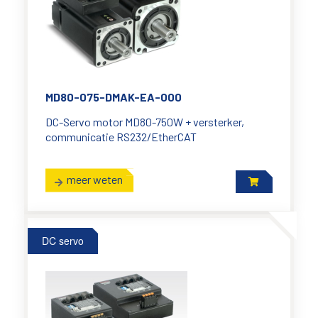
MD80-075-DMAK-EA-000
DC-Servo motor MD80-750W + versterker,
communicatie RS232/EtherCAT
meer weten
DC servo