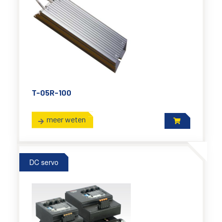
T-05R-100
meer weten
DC servo