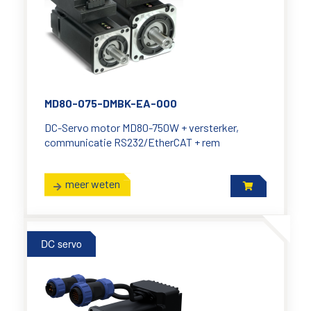
MD80-075-DMBK-EA-000
DC-Servo motor MD80-750W + versterker,
communicatie RS232/EtherCAT + rem
meer weten
DC servo