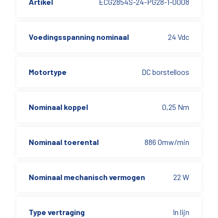
Artikel
ECG2854S-24-PG28-1-0008
Voedingsspanning nominaal
24 Vdc
Motortype
DC borstelloos
Nominaal koppel
0,25 Nm
Nominaal toerental
886 Omw/min
Nominaal mechanisch vermogen
22 W
Type vertraging
In lijn