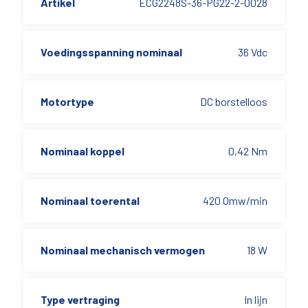
Artikel
ECG2248S-36-PG22-2-0028
Voedingsspanning nominaal
36 Vdc
Motortype
DC borstelloos
Nominaal koppel
0,42 Nm
Nominaal toerental
420 Omw/min
Nominaal mechanisch vermogen
18 W
Type vertraging
In lijn