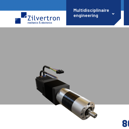
Multidisciplinaire
engineering
8