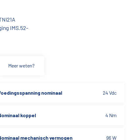
 TNi21A
ging IMS.52-
Meer weten?
Voedingsspanning nominaal
24 Vdc
Nominaal koppel
4 Nm
Nominaal mechanisch vermogen
96 W