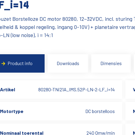
F_i=14
uzet Borstelloze DC motor 80280, 12~32VDC, incl. sturing
elheid & koppel regeling, ingang 0-10V) + planetaire vertra
-LN (low noise), i = 14:1
Product info
Downloads
Dimensies
Artikel
80280-TNi21A_IMS.52P-LN-2-LF_i=14
Motortype
DC borstelloos
Nominaal toerental
240 Omw/min