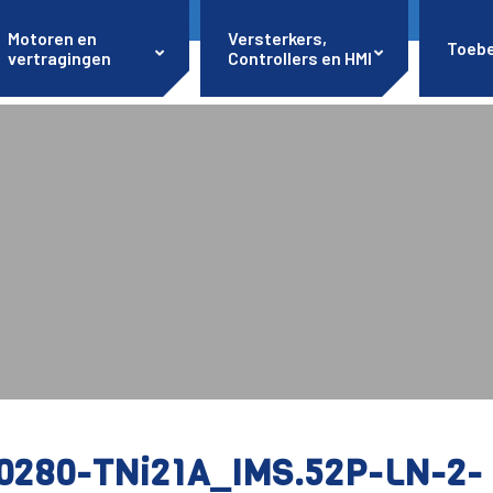
Motoren en
Versterkers,
Toeb
vertragingen
Controllers en HMI
0280-TNi21A_IMS.52P-LN-2-