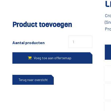
L
Cro
(Sn
Product toevoegen
Pro
Aantal producten
Terug naar overzicht