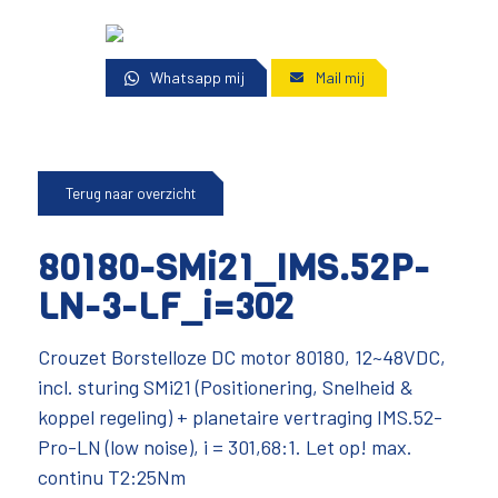
Whatsapp mij
Mail mij
Terug naar overzicht
80180-SMi21_IMS.52P-
LN-3-LF_i=302
Crouzet Borstelloze DC motor 80180, 12~48VDC,
incl. sturing SMi21 (Positionering, Snelheid &
koppel regeling) + planetaire vertraging IMS.52-
Pro-LN (low noise), i = 301,68:1. Let op! max.
continu T2:25Nm