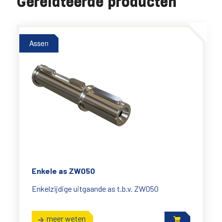
Gerelateerde producten
Assen
Enkele as ZW050
Enkelzijdige uitgaande as t.b.v. ZW050
meer weten