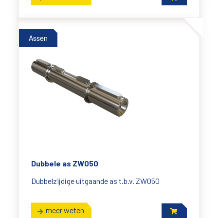
Assen
Dubbele as ZW050
Dubbelzijdige uitgaande as t.b.v. ZW050
meer weten