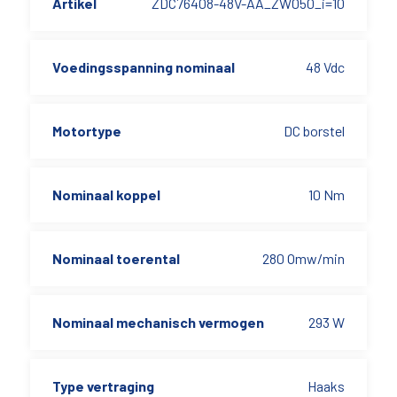
Artikel
ZDC76408-48V-AA_ZW050_i=10
Voedingsspanning nominaal
48 Vdc
Motortype
DC borstel
Nominaal koppel
10 Nm
Nominaal toerental
280 Omw/min
Nominaal mechanisch vermogen
293 W
Type vertraging
Haaks