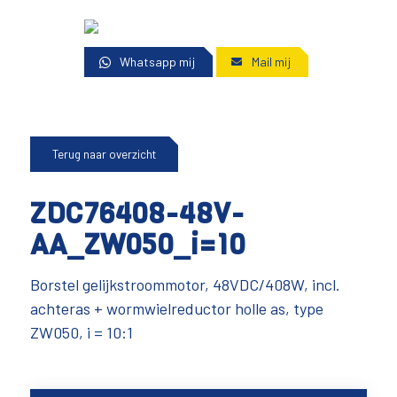
Whatsapp mij
Mail mij
Terug naar overzicht
ZDC76408-48V-
AA_ZW050_i=10
Borstel gelijkstroommotor, 48VDC/408W, incl.
achteras + wormwielreductor holle as, type
ZW050, i = 10:1