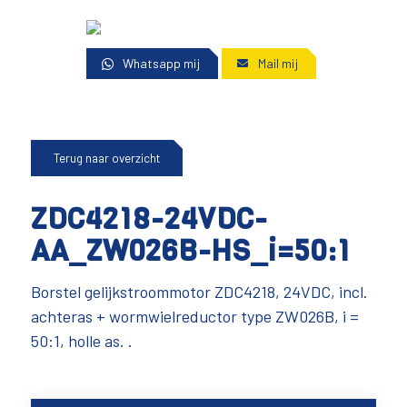
Whatsapp mij
Mail mij
Terug naar overzicht
ZDC4218-24VDC-
AA_ZW026B-HS_i=50:1
Borstel gelijkstroommotor ZDC4218, 24VDC, incl.
achteras + wormwielreductor type ZW026B, i =
50:1, holle as. .