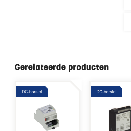
Gerelateerde producten
DC-borstel
DC-borstel