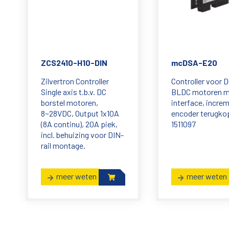
ZCS2410-H10-DIN
mcDSA-E20
Zilvertron Controller
Controller voor D
Single axis t.b.v. DC
BLDC motoren 
borstel motoren,
interface, incre
8~28VDC, Output 1x10A
encoder terugkop
(8A continu), 20A piek,
1511097
incl. behuizing voor DIN-
rail montage.
meer weten
meer weten