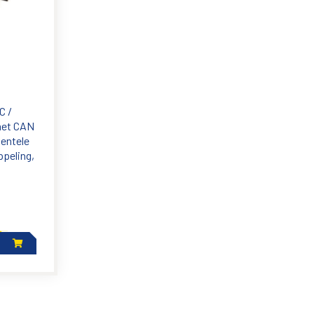
C /
met CAN
mentele
peling,