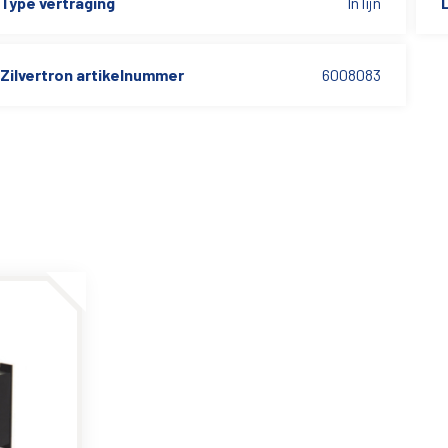
Type vertraging
In lijn
L
Zilvertron artikelnummer
6008083