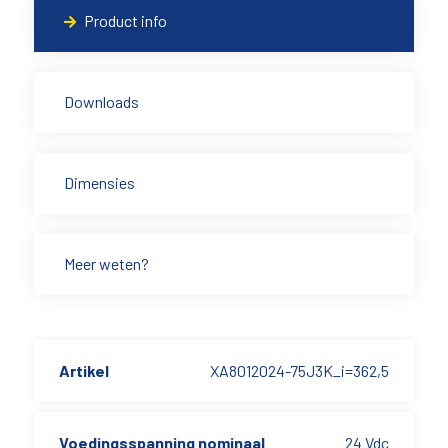
Product info
Downloads
Dimensies
Meer weten?
Artikel
XA8012024-75J3K_i=362,5
Voedingsspanning nominaal
24 Vdc