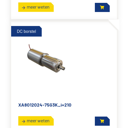
meer weten
DC borstel
XA8012024-75G3K_i=210
meer weten