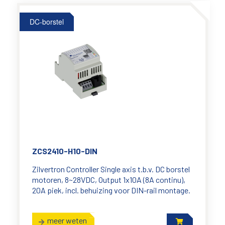
DC-borstel
ZCS2410-H10-DIN
Zilvertron Controller Single axis t.b.v. DC borstel
motoren, 8~28VDC, Output 1x10A (8A continu),
20A piek, incl. behuizing voor DIN-rail montage.
meer weten