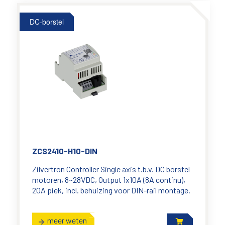
DC-borstel
ZCS2410-H10-DIN
Zilvertron Controller Single axis t.b.v. DC borstel
motoren, 8~28VDC, Output 1x10A (8A continu),
20A piek, incl. behuizing voor DIN-rail montage.
meer weten