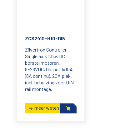
ZCS2410-H10-DIN
Zilvertron Controller
Single axis t.b.v. DC
borstel motoren,
8~28VDC, Output 1x10A
(8A continu), 20A piek,
incl. behuizing voor DIN-
rail montage.
meer weten