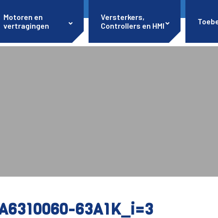
Motoren en
Versterkers,
Toeb
vertragingen
Controllers en HMI
A6310060-63A1K_i=3