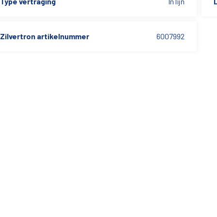
Type vertraging
In lijn
L
Zilvertron artikelnummer
6007992