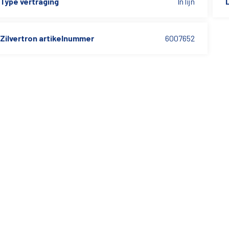
Type vertraging
In lijn
L
Zilvertron artikelnummer
6007652