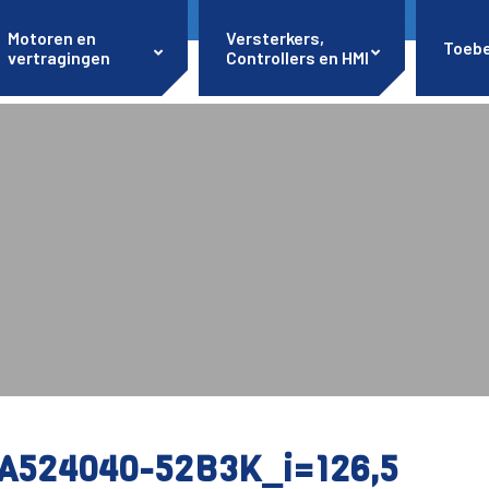
Motoren en
Versterkers,
Toeb
vertragingen
Controllers en HMI
A524040-52B3K_i=126,5