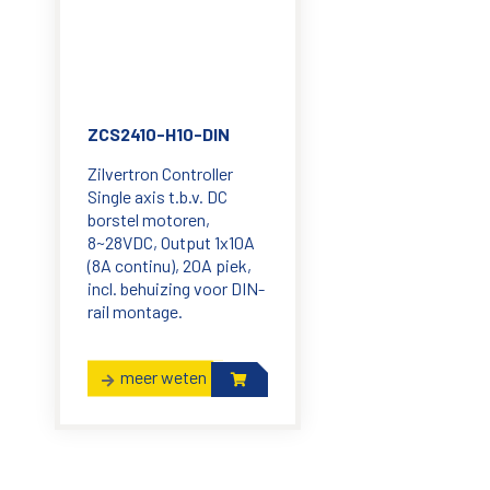
ZCS2410-H10-DIN
Zilvertron Controller
Single axis t.b.v. DC
borstel motoren,
8~28VDC, Output 1x10A
(8A continu), 20A piek,
incl. behuizing voor DIN-
rail montage.
meer weten