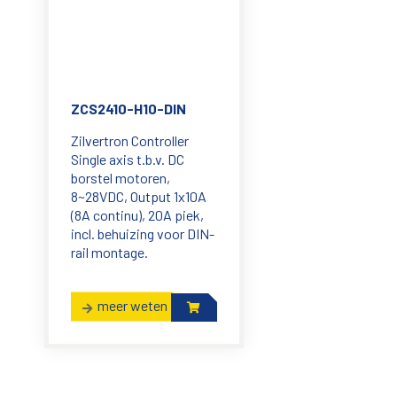
ZCS2410-H10-DIN
Zilvertron Controller
Single axis t.b.v. DC
borstel motoren,
8~28VDC, Output 1x10A
(8A continu), 20A piek,
incl. behuizing voor DIN-
rail montage.
meer weten