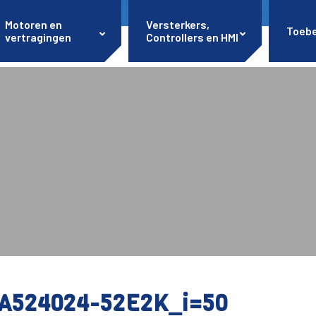
Motoren en
Versterkers,
Toeb
vertragingen
Controllers en HMI
A524024-52E2K_i=50