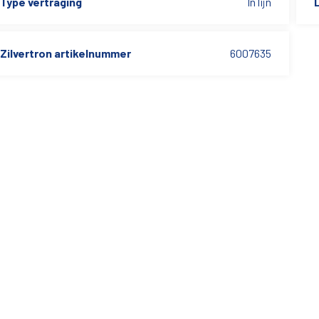
Type vertraging
In lijn
L
Zilvertron artikelnummer
6007635