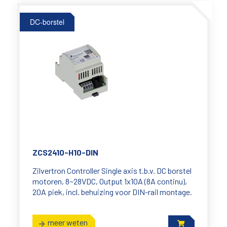
DC-borstel
ZCS2410-H10-DIN
Zilvertron Controller Single axis t.b.v. DC borstel
motoren, 8~28VDC, Output 1x10A (8A continu),
20A piek, incl. behuizing voor DIN-rail montage.
meer weten