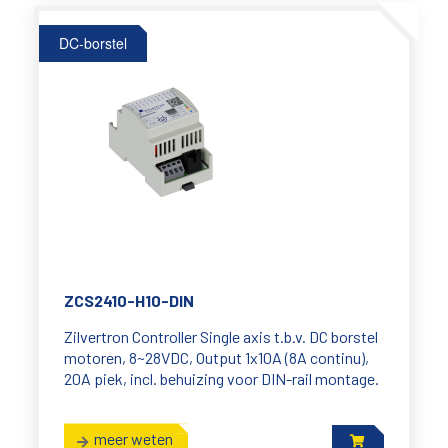
DC-borstel
ZCS2410-H10-DIN
Zilvertron Controller Single axis t.b.v. DC borstel
motoren, 8~28VDC, Output 1x10A (8A continu),
20A piek, incl. behuizing voor DIN-rail montage.
meer weten