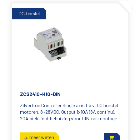
DC-borstel
ZCS2410-H10-DIN
Zilvertron Controller Single axis t.b.v. DC borstel
motoren, 8~28VDC, Output 1x10A (8A continu),
20A piek, incl. behuizing voor DIN-rail montage.
meer weten