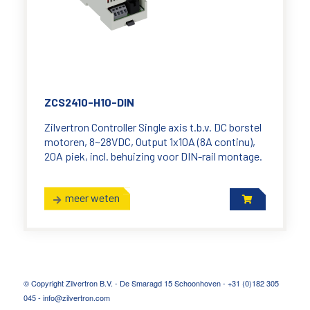
ZCS2410-H10-DIN
Zilvertron Controller Single axis t.b.v. DC borstel
motoren, 8~28VDC, Output 1x10A (8A continu),
20A piek, incl. behuizing voor DIN-rail montage.
meer weten
© Copyright Zilvertron B.V. - De Smaragd 15 Schoonhoven - +31 (0)182 305
045 - info@zilvertron.com