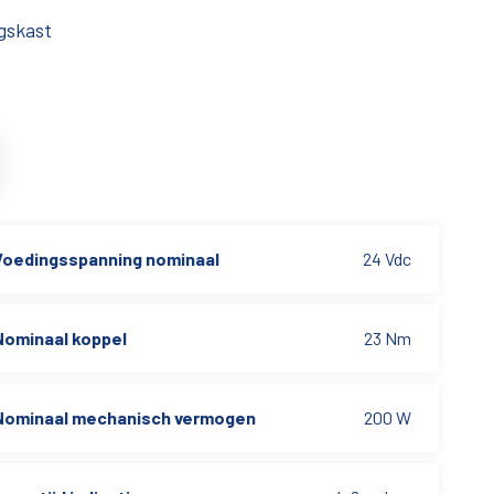
gskast
Voedingsspanning nominaal
24 Vdc
Nominaal koppel
23 Nm
Nominaal mechanisch vermogen
200 W