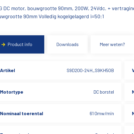
G DC motor, bouwgrootte 90mm, 200W, 24Vdc. + vertragin
wgrootte 90mm Volledig kogelgelagerd i=50:1
Product info
Downloads
Meer weten?
Artikel
S9D200-24H_S9KH50B
Motortype
DC borstel
Nominaal toerental
61 Omw/min