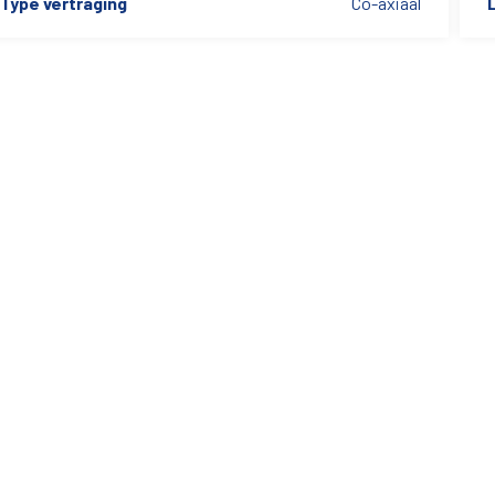
Type vertraging
Co-axiaal
L