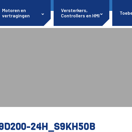
Motoren en
Versterkers,
Toeb
vertragingen
Controllers en HMI
9D200-24H_S9KH50B