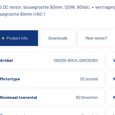
G DC motor, bouwgrootte 90mm, 120W, 90Vdc. + vertragin
uwgrootte 90mm i=50:1
Product info
Downloads
Meer weten?
Artikel
S9D120-90CH_S9KC50BH
Motortype
DC borstel
Nominaal toerental
60 Omw/min