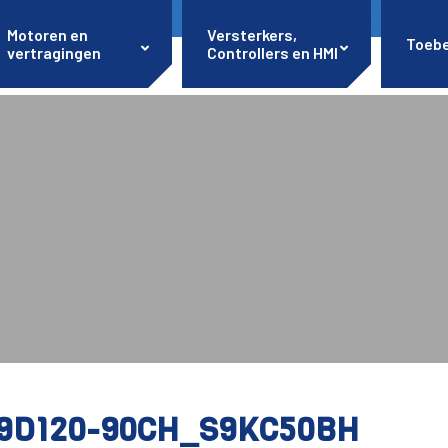
Motoren en
Versterkers,
Toeb
vertragingen
Controllers en HMI
9D120-90CH_S9KC50BH