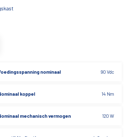
gskast
Voedingsspanning nominaal
90 Vdc
Nominaal koppel
14 Nm
Nominaal mechanisch vermogen
120 W