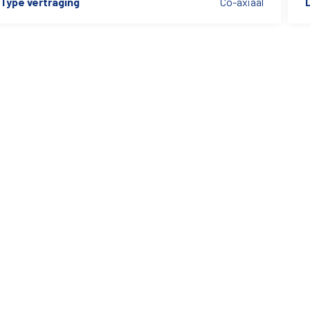
Type vertraging
Co-axiaal
L