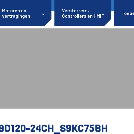
Motoren en
Versterkers,
Toeb
vertragingen
Controllers en HMI
9D120-24CH_S9KC75BH