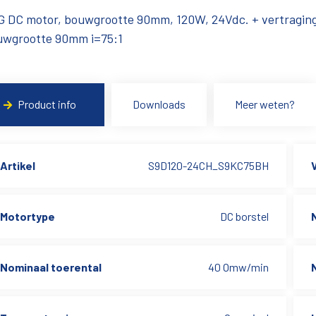
G DC motor, bouwgrootte 90mm, 120W, 24Vdc. + vertragin
uwgrootte 90mm i=75:1
Product info
Downloads
Meer weten?
Artikel
S9D120-24CH_S9KC75BH
Motortype
DC borstel
Nominaal toerental
40 Omw/min