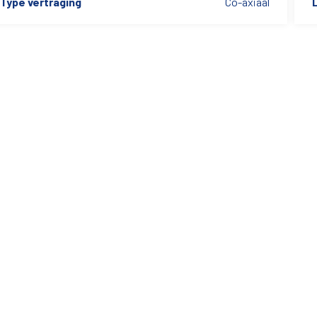
Type vertraging
Co-axiaal
L